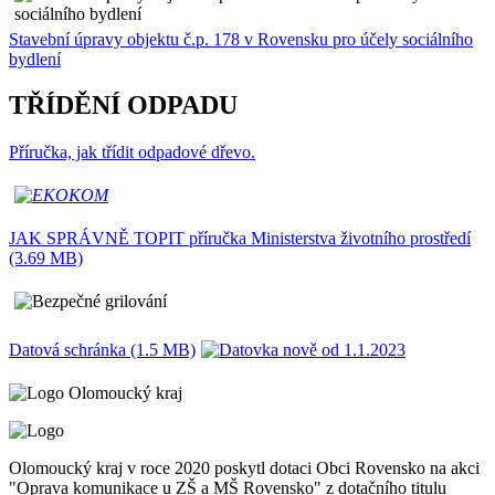
Stavební úpravy objektu č.p. 178 v Rovensku pro účely sociálního
bydlení
TŘÍDĚNÍ ODPADU
Příručka, jak třídit odpadové dřevo.
JAK SPRÁVNĚ TOPIT příručka Ministerstva životního prostředí
(3.69 MB)
Datová schránka (1.5 MB)
Olomoucký kraj v roce 2020 poskytl dotaci Obci Rovensko na akci
"Oprava komunikace u ZŠ a MŠ Rovensko" z dotačního titulu