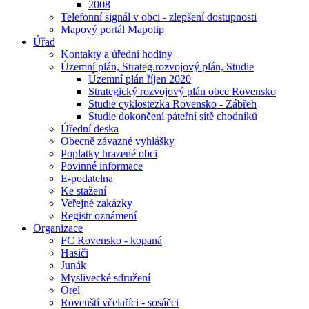
2008
Telefonní signál v obci - zlepšení dostupnosti
Mapový portál Mapotip
Úřad
Kontakty a úřední hodiny
Územní plán, Strateg.rozvojový plán, Studie
Územní plán říjen 2020
Strategický rozvojový plán obce Rovensko
Studie cyklostezka Rovensko - Zábřeh
Studie dokončení páteřní sítě chodníků
Úřední deska
Obecně závazné vyhlášky
Poplatky hrazené obci
Povinné informace
E-podatelna
Ke stažení
Veřejné zakázky
Registr oznámení
Organizace
FC Rovensko - kopaná
Hasiči
Junák
Myslivecké sdružení
Orel
Rovenští včelaříci - sosáčci