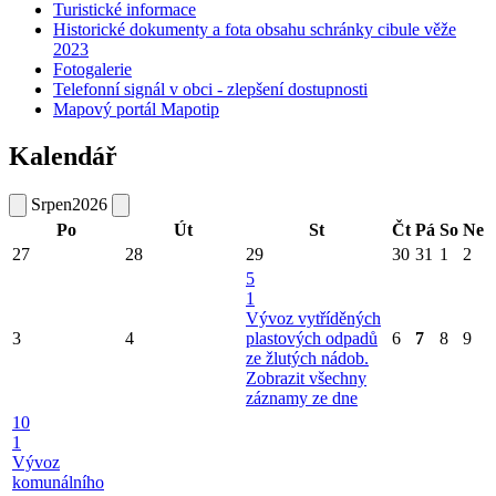
Turistické informace
Historické dokumenty a fota obsahu schránky cibule věže
2023
Fotogalerie
Telefonní signál v obci - zlepšení dostupnosti
Mapový portál Mapotip
Kalendář
Srpen
2026
Po
Út
St
Čt
Pá
So
Ne
27
28
29
30
31
1
2
5
1
Vývoz vytříděných
3
4
plastových odpadů
6
7
8
9
ze žlutých nádob.
Zobrazit všechny
záznamy ze dne
10
1
Vývoz
komunálního