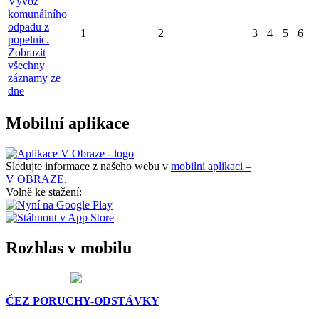
Vývoz
komunálního
odpadu z
1
2
3
4
5
6
popelnic.
Zobrazit
všechny
záznamy ze
dne
Mobilní aplikace
Sledujte informace z našeho webu v
mobilní aplikaci –
V OBRAZE.
Volně ke stažení:
Rozhlas v mobilu
ČEZ PORUCHY-ODSTÁVKY