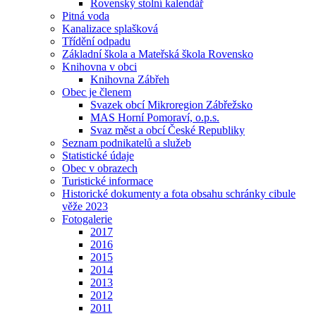
Rovenský stolní kalendář
Pitná voda
Kanalizace splašková
Třídění odpadu
Základní škola a Mateřská škola Rovensko
Knihovna v obci
Knihovna Zábřeh
Obec je členem
Svazek obcí Mikroregion Zábřežsko
MAS Horní Pomoraví, o.p.s.
Svaz měst a obcí České Republiky
Seznam podnikatelů a služeb
Statistické údaje
Obec v obrazech
Turistické informace
Historické dokumenty a fota obsahu schránky cibule
věže 2023
Fotogalerie
2017
2016
2015
2014
2013
2012
2011