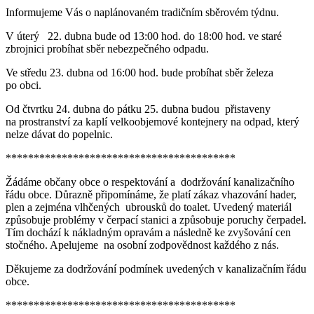
Informujeme Vás o naplánovaném tradičním sběrovém týdnu.
V úterý 22. dubna bude od 13:00 hod. do 18:00 hod. ve staré
zbrojnici probíhat sběr nebezpečného odpadu.
Ve středu 23. dubna od 16:00 hod. bude probíhat sběr železa
po obci.
Od čtvrtku 24. dubna do pátku 25. dubna budou přistaveny
na prostranství za kaplí velkoobjemové kontejnery na odpad, který
nelze dávat do popelnic.
*****************************************
Žádáme občany obce o respektování a dodržování kanalizačního
řádu obce. Důrazně připomínáme, že platí zákaz vhazování hader,
plen a zejména vlhčených ubrousků do toalet. Uvedený materiál
způsobuje problémy v čerpací stanici a způsobuje poruchy čerpadel.
Tím dochází k nákladným opravám a následně ke zvyšování cen
stočného. Apelujeme na osobní zodpovědnost každého z nás.
Děkujeme za dodržování podmínek uvedených v kanalizačním řádu
obce.
*****************************************