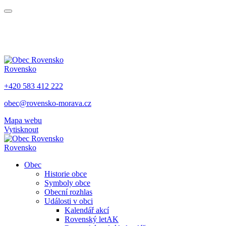
Rovensko
+420 583 412 222
obec@rovensko-morava.cz
Mapa webu
Vytisknout
Rovensko
Obec
Historie obce
Symboly obce
Obecní rozhlas
Události v obci
Kalendář akcí
Rovenský letAK