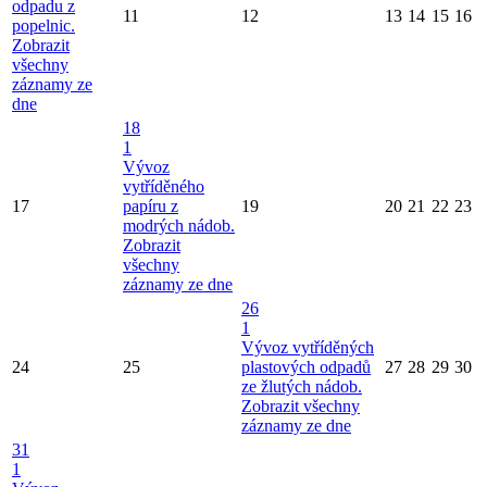
odpadu z
11
12
13
14
15
16
popelnic.
Zobrazit
všechny
záznamy ze
dne
18
1
Vývoz
vytříděného
17
papíru z
19
20
21
22
23
modrých nádob.
Zobrazit
všechny
záznamy ze dne
26
1
Vývoz vytříděných
24
25
plastových odpadů
27
28
29
30
ze žlutých nádob.
Zobrazit všechny
záznamy ze dne
31
1