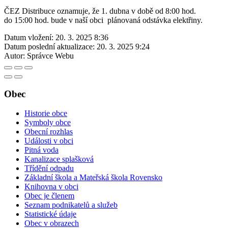
ČEZ Distribuce oznamuje, že 1. dubna v době od 8:00 hod.
do 15:00 hod. bude v naší obci plánovaná odstávka elektřiny.
Datum vložení:
20. 3. 2025 8:36
Datum poslední aktualizace:
20. 3. 2025 9:24
Autor:
Správce Webu
Obec
Historie obce
Symboly obce
Obecní rozhlas
Události v obci
Pitná voda
Kanalizace splašková
Třídění odpadu
Základní škola a Mateřská škola Rovensko
Knihovna v obci
Obec je členem
Seznam podnikatelů a služeb
Statistické údaje
Obec v obrazech