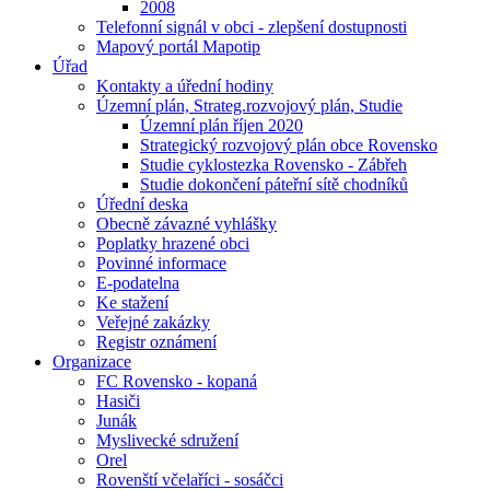
2008
Telefonní signál v obci - zlepšení dostupnosti
Mapový portál Mapotip
Úřad
Kontakty a úřední hodiny
Územní plán, Strateg.rozvojový plán, Studie
Územní plán říjen 2020
Strategický rozvojový plán obce Rovensko
Studie cyklostezka Rovensko - Zábřeh
Studie dokončení páteřní sítě chodníků
Úřední deska
Obecně závazné vyhlášky
Poplatky hrazené obci
Povinné informace
E-podatelna
Ke stažení
Veřejné zakázky
Registr oznámení
Organizace
FC Rovensko - kopaná
Hasiči
Junák
Myslivecké sdružení
Orel
Rovenští včelaříci - sosáčci