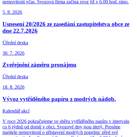
nemovitosti včas. Svozová firma začíná svoz již v 6.00 hod. ráno.
5. 8.
2026
Usnesení 20/2026 ze zasedání zastupitelstva obce ze
dne 22.7.2026
Úřední deska
30. 7.
2026
Zveřejnění záměru pronájmu
Úřední deska
18. 8.
2026
Vývoz vytříděného papíru z modrých nádob.
Kalendář akcí
V roce 2026 pokračujeme ve sběru vytříděného papíru v intervalu
co 6 týdnů od domů v obci. Svozové dny jsou úterý. Prosíme
majitele nemovitostí o přistavení modrých popelnic před své