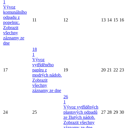
1
Vývoz
komunálního
odpadu z
11
12
13
14
15
16
popelnic.
Zobrazit
všechny
záznamy ze
dne
18
1
Vývoz
vytříděného
17
papíru z
19
20
21
22
23
modrých nádob.
Zobrazit
všechny
záznamy ze dne
26
1
Vývoz vytříděných
24
25
plastových odpadů
27
28
29
30
ze žlutých nádob.
Zobrazit všechny
záznamy ze dne