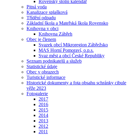
Rovenský stolní kalendář
Pitná voda
Kanalizace splašková
Třídění odpadu
Základní škola a Mateřská škola Rovensko
Knihovna v obci
Knihovna Zábřeh
Obec je členem
Svazek obcí Mikroregion Zábřežsko
MAS Horní Pomoraví, o.p.s.
Svaz měst a obcí České Republiky
Seznam podnikatelů a služeb
Statistické údaje
Obec v obrazech
Turistické informace
Historické dokumenty a fota obsahu schránky cibule
věže 2023
Fotogalerie
2017
2016
2015
2014
2013
2012
2011