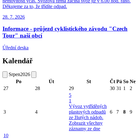
nemovitosti včas. Svozová firma začíná svoz již v 6.00 hod. ráno.
Děkujeme za to, že třídíte odpad.
28. 7.
2026
Informace - průjezd cyklistického závodu "Czech
Tour" naší obcí
Úřední deska
Kalendář
Srpen
2026
Po
Út
St
Čt
Pá
So
Ne
27
28
29
30
31
1
2
5
1
Vývoz vytříděných
3
4
plastových odpadů
6
7
8
9
ze žlutých nádob.
Zobrazit všechny
záznamy ze dne
10