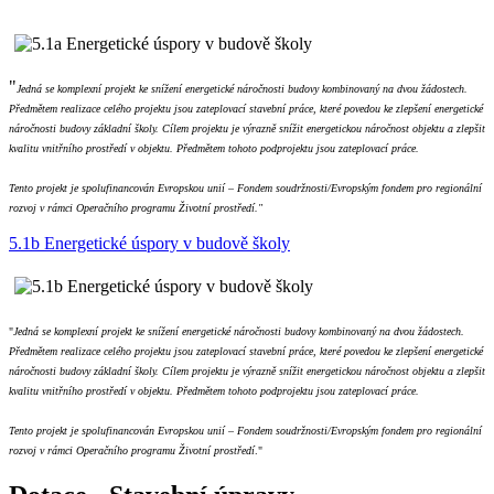
"
Jedná se komplexní projekt ke snížení energetické náročnosti budovy kombinovaný na dvou žádostech.
Předmětem realizace celého projektu jsou zateplovací stavební práce, které povedou ke zlepšení energetické
náročnosti budovy základní školy. Cílem projektu je výrazně snížit energetickou náročnost objektu a zlepšit
kvalitu vnitřního prostředí v objektu. Předmětem tohoto podprojektu jsou zateplovací práce.
Tento projekt je spolufinancován Evropskou unií – Fondem soudržnosti/Evropským fondem pro regionální
rozvoj v rámci Operačního programu Životní prostředí."
5.1b Energetické úspory v budově školy
"
Jedná se komplexní projekt ke snížení energetické náročnosti budovy kombinovaný na dvou žádostech.
Předmětem realizace celého projektu jsou zateplovací stavební práce, které povedou ke zlepšení energetické
náročnosti budovy základní školy. Cílem projektu je výrazně snížit energetickou náročnost objektu a zlepšit
kvalitu vnitřního prostředí v objektu. Předmětem tohoto podprojektu jsou zateplovací práce.
Tento projekt je spolufinancován Evropskou unií – Fondem soudržnosti/Evropským fondem pro regionální
rozvoj v rámci Operačního programu Životní prostředí
."