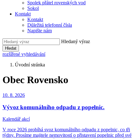
Spolek přátel rovenských vod
Sokol
Kontakt
Kontakt
Důležitá telefonní čísla
Napište nám
Hledaný výraz
Hledat
rozšířené vyhledávání
Úvodní stránka
Obec Rovensko
10. 8.
2026
Vývoz komunálního odpadu z popelnic.
Kalendář akcí
V roce 2026 probíhá svoz komunálního odpadu z popelnic, co tři
týdny. Prosíme majitele nemovitostí o přistavení popelnic před své