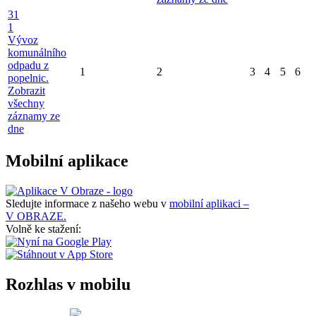
31
1
Vývoz
komunálního
odpadu z
1
2
3
4
5
6
popelnic.
Zobrazit
všechny
záznamy ze
dne
Mobilní aplikace
Sledujte informace z našeho webu v
mobilní aplikaci –
V OBRAZE.
Volně ke stažení:
Rozhlas v mobilu