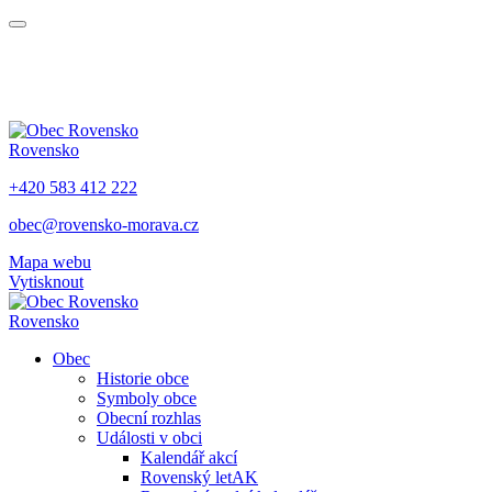
Rovensko
+420 583 412 222
obec@rovensko-morava.cz
Mapa webu
Vytisknout
Rovensko
Obec
Historie obce
Symboly obce
Obecní rozhlas
Události v obci
Kalendář akcí
Rovenský letAK