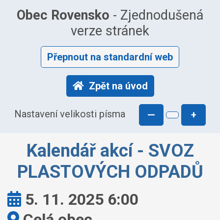
Obec Rovensko
- Zjednodušená
verze stránek
Přepnout na standardní web
Zpět na úvod
Nastavení velikosti písma
—
+
Kalendář akcí - SVOZ
PLASTOVÝCH ODPADŮ
Kdy:
5. 11. 2025 6:00
Kde:
Celá obec