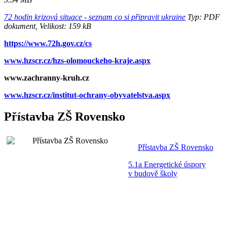
72 hodin krizová situace - seznam co si připravit ukraine
Typ: PDF
dokument, Velikost: 159 kB
https://www.72h.gov.cz/cs
www.hzscr.cz/hzs-olomouckeho-kraje.aspx
www.zachranny-kruh.cz
www.hzscr.cz/institut-ochrany-obyvatelstva.aspx
Přístavba ZŠ Rovensko
Přístavba ZŠ Rovensko
5.1a Energetické úspory
v budově školy