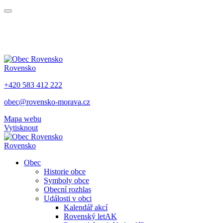
Rovensko
+420 583 412 222
obec@rovensko-morava.cz
Mapa webu
Vytisknout
Rovensko
Obec
Historie obce
Symboly obce
Obecní rozhlas
Události v obci
Kalendář akcí
Rovenský letAK