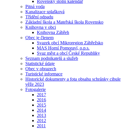
Rovenský stolní kalendář
Pitná voda
Kanalizace splašková
Třídění odpadu
Základní škola a Mateřská škola Rovensko
Knihovna v obci
Knihovna Zábřeh
Obec je členem
Svazek obcí Mikroregion Zábřežsko
MAS Horní Pomoraví, o.p.s.
Svaz měst a obcí České Republiky
Seznam podnikatelů a služeb
Statistické údaje
Obec v obrazech
Turistické informace
Historické dokumenty a fota obsahu schránky cibule
věže 2023
Fotogalerie
2017
2016
2015
2014
2013
2012
2011