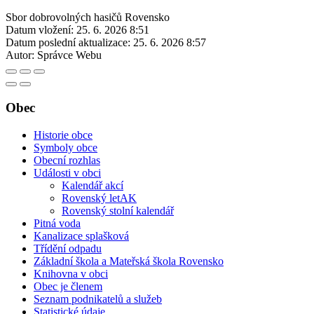
Sbor dobrovolných hasičů Rovensko
Datum vložení:
25. 6. 2026 8:51
Datum poslední aktualizace:
25. 6. 2026 8:57
Autor:
Správce Webu
Obec
Historie obce
Symboly obce
Obecní rozhlas
Události v obci
Kalendář akcí
Rovenský letAK
Rovenský stolní kalendář
Pitná voda
Kanalizace splašková
Třídění odpadu
Základní škola a Mateřská škola Rovensko
Knihovna v obci
Obec je členem
Seznam podnikatelů a služeb
Statistické údaje