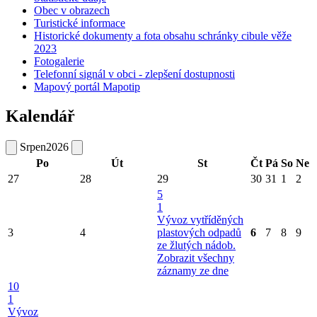
Obec v obrazech
Turistické informace
Historické dokumenty a fota obsahu schránky cibule věže
2023
Fotogalerie
Telefonní signál v obci - zlepšení dostupnosti
Mapový portál Mapotip
Kalendář
Srpen
2026
Po
Út
St
Čt
Pá
So
Ne
27
28
29
30
31
1
2
5
1
Vývoz vytříděných
3
4
plastových odpadů
6
7
8
9
ze žlutých nádob.
Zobrazit všechny
záznamy ze dne
10
1
Vývoz