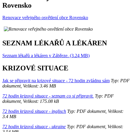
Rovensko
Renovace veřejného osvětlení obce Rovensko
SEZNAM LÉKAŘŮ A LÉKÁREN
Seznam lékařů a lékáren v Zábřeze. (3.24 MB)
KRIZOVÉ SITUACE
Jak se připravit na krizové situace - 72 hodin zvládnu sám
Typ: PDF
dokument, Velikost: 3.46 MB
72 hodin krizová situace - seznam co si připravit.
Typ: PDF
dokument, Velikost: 175.08 kB
72 hodin krizová situace - inglisch
Typ: PDF dokument, Velikost:
3.4 MB
72 hodin krizová situace - ukraine
Typ: PDF dokument, Velikost:
3.54 MB