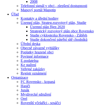
2008
Telefonní signál v obci - zlepšení dostupnosti
Mapový portál Mapotip
Úřad
Kontakty a úřední hodiny
Územní plán, Strateg.rozvojový plán, Studie
Územní plán říjen 2020
Strategický rozvojový plán obce Rovensko
Studie cyklostezka Rovensko - Zábřeh
Studie dokončení páteřní sítě chodníků
Úřední deska
Obecně závazné vyhlášky
Poplatky hrazené obci
Povinné informace
E-podatelna
Ke stažení
Veřejné zakázky
Registr oznámení
Organizace
FC Rovensko - kopaná
Hasiči
Junák
Myslivecké sdružení
Orel
Rovenští včelaříci - sosáčci