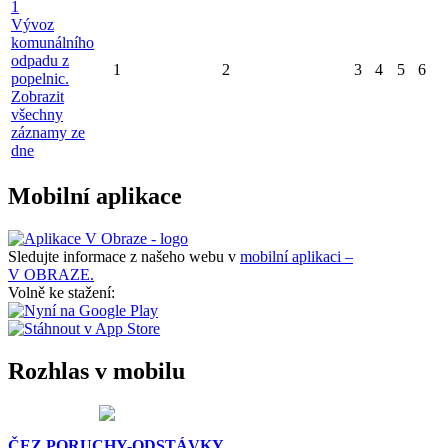
1
Vývoz
komunálního
odpadu z
1
2
3
4
5
6
popelnic.
Zobrazit
všechny
záznamy ze
dne
Mobilní aplikace
Sledujte informace z našeho webu v
mobilní aplikaci –
V OBRAZE.
Volně ke stažení:
Rozhlas v mobilu
ČEZ PORUCHY-ODSTÁVKY