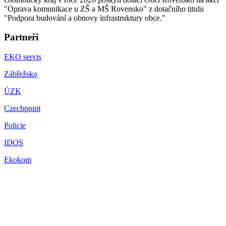
"Oprava komunikace u ZŠ a MŠ Rovensko" z dotačního titulu
"Podpora budování a obnovy infrastruktury obce."
Partneři
EKO servis
Zábřežsko
ÚZK
Czechpoint
Policie
IDOS
Ekokom