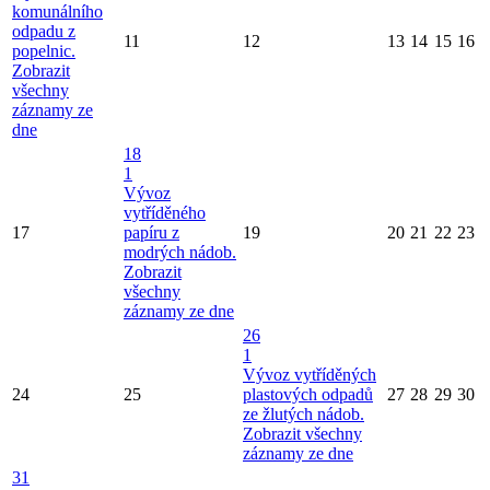
komunálního
odpadu z
11
12
13
14
15
16
popelnic.
Zobrazit
všechny
záznamy ze
dne
18
1
Vývoz
vytříděného
17
papíru z
19
20
21
22
23
modrých nádob.
Zobrazit
všechny
záznamy ze dne
26
1
Vývoz vytříděných
24
25
plastových odpadů
27
28
29
30
ze žlutých nádob.
Zobrazit všechny
záznamy ze dne
31