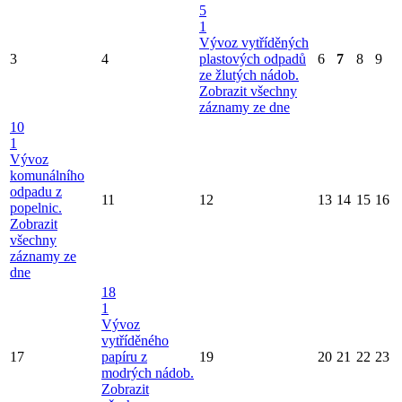
5
1
Vývoz vytříděných
3
4
plastových odpadů
6
7
8
9
ze žlutých nádob.
Zobrazit všechny
záznamy ze dne
10
1
Vývoz
komunálního
odpadu z
11
12
13
14
15
16
popelnic.
Zobrazit
všechny
záznamy ze
dne
18
1
Vývoz
vytříděného
17
papíru z
19
20
21
22
23
modrých nádob.
Zobrazit