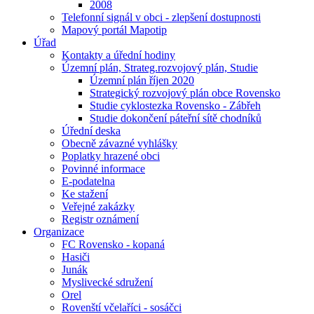
2008
Telefonní signál v obci - zlepšení dostupnosti
Mapový portál Mapotip
Úřad
Kontakty a úřední hodiny
Územní plán, Strateg.rozvojový plán, Studie
Územní plán říjen 2020
Strategický rozvojový plán obce Rovensko
Studie cyklostezka Rovensko - Zábřeh
Studie dokončení páteřní sítě chodníků
Úřední deska
Obecně závazné vyhlášky
Poplatky hrazené obci
Povinné informace
E-podatelna
Ke stažení
Veřejné zakázky
Registr oznámení
Organizace
FC Rovensko - kopaná
Hasiči
Junák
Myslivecké sdružení
Orel
Rovenští včelaříci - sosáčci