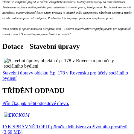
"
Jedná se komplexní projekt ke snížení energetické náročnosti budovy kombinovaný na dvou žádostech.
Předmětem realizace celého projektu jsou zateplovací stavební práce, které povedou ke zlepšení energetické
náročnosti budovy základní školy. Cílem projektu je výrazně snížit energetickou náročnost objektu a zlepšit
kvalitu vnitřního prostředí v objektu. Předmětem tohoto podprojektu jsou zateplovací práce.
Tento projekt je spolufinancován Evropskou unií – Fondem soudržnosti/Evropským fondem pro regionální
rozvoj v rámci Operačního programu Životní prostředí
."
Dotace - Stavební úpravy
Stavební úpravy objektu č.p. 178 v Rovensku pro účely sociálního
bydlení
TŘÍDĚNÍ ODPADU
Příručka, jak třídit odpadové dřevo.
JAK SPRÁVNĚ TOPIT příručka Ministerstva životního prostředí
(3.69 MB)