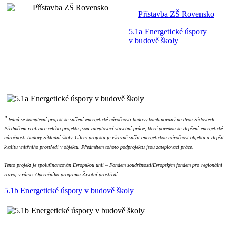
Přístavba ZŠ Rovensko
5.1a Energetické úspory
v budově školy
"
Jedná se komplexní projekt ke snížení energetické náročnosti budovy kombinovaný na dvou žádostech.
Předmětem realizace celého projektu jsou zateplovací stavební práce, které povedou ke zlepšení energetické
náročnosti budovy základní školy. Cílem projektu je výrazně snížit energetickou náročnost objektu a zlepšit
kvalitu vnitřního prostředí v objektu. Předmětem tohoto podprojektu jsou zateplovací práce.
Tento projekt je spolufinancován Evropskou unií – Fondem soudržnosti/Evropským fondem pro regionální
rozvoj v rámci Operačního programu Životní prostředí."
5.1b Energetické úspory v budově školy