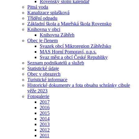
Rovenský stolní kalendář
Pitná voda
Kanalizace splašková
Třídění odpadu
Základní škola a Mateřská škola Rovensko
Knihovna v obci
Knihovna Zábřeh
Obec je členem
Svazek obcí Mikroregion Zábřežsko
MAS Horní Pomoraví, o.p.s.
Svaz měst a obcí České Republiky
Seznam podnikatelů a služeb
Statistické údaje
Obec v obrazech
Turistické informace
Historické dokumenty a fota obsahu schránky cibule
věže 2023
Fotogalerie
2017
2016
2015
2014
2013
2012
2011