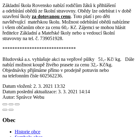
Základní škola Rovensko nabízí rodičům žáků k přihlášení
a odebírání obědů ze školní stravovny. Obědy lze odebírat i v době
uzavření školy
za dotovanou cenu
. Toto platí i pro děti
navštěvující mateřskou školu. Možnost odebírání obědů nabízíme
i všem občanům obce za cenu 60,- Kč. Zájemci se mohou hlásit
ředitelce Základní a Mateřské školy nebo u vedoucí školní
stravovny na tel. č. 739051928.
******************************
Bludovská a.s. vyhlašuje akci na vepřové půlky 51,- Kč/ kg. Dále
nabízí možnost koupě živého prasete za cenu 32,- Kč/kg.
Objednávky přijímáme přímo v prodejně potravin nebo
na telefonním čísle 602562236.
Datum vložení:
2. 3. 2021 13:32
Datum poslední aktualizace:
3. 3. 2021 14:14
Autor:
Správce Webu
Obec
Historie obce