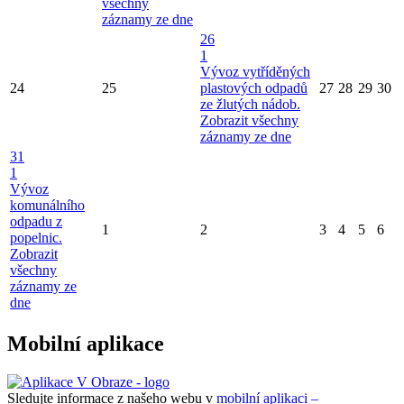
všechny
záznamy ze dne
26
1
Vývoz vytříděných
24
25
plastových odpadů
27
28
29
30
ze žlutých nádob.
Zobrazit všechny
záznamy ze dne
31
1
Vývoz
komunálního
odpadu z
1
2
3
4
5
6
popelnic.
Zobrazit
všechny
záznamy ze
dne
Mobilní aplikace
Sledujte informace z našeho webu v
mobilní aplikaci –