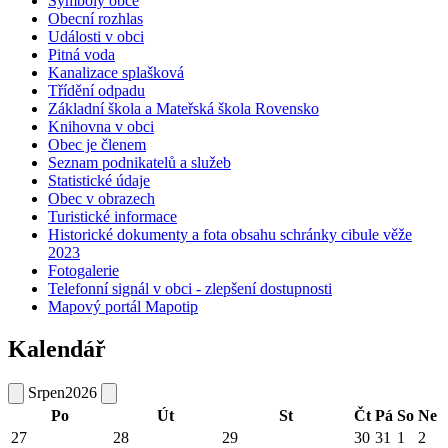
Symboly obce
Obecní rozhlas
Události v obci
Pitná voda
Kanalizace splašková
Třídění odpadu
Základní škola a Mateřská škola Rovensko
Knihovna v obci
Obec je členem
Seznam podnikatelů a služeb
Statistické údaje
Obec v obrazech
Turistické informace
Historické dokumenty a fota obsahu schránky cibule věže
2023
Fotogalerie
Telefonní signál v obci - zlepšení dostupnosti
Mapový portál Mapotip
Kalendář
Srpen
2026
Po
Út
St
Čt
Pá
So
Ne
27
28
29
30
31
1
2