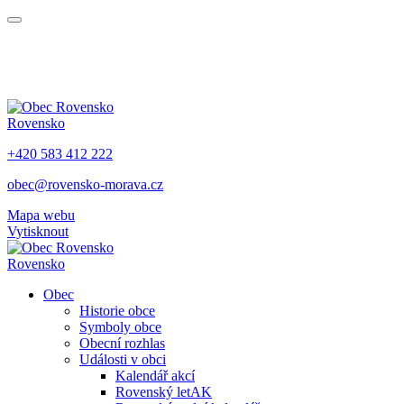
Rovensko
+420 583 412 222
obec@rovensko-morava.cz
Mapa webu
Vytisknout
Rovensko
Obec
Historie obce
Symboly obce
Obecní rozhlas
Události v obci
Kalendář akcí
Rovenský letAK